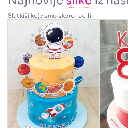
Najnovije
slike
iz naš
Slatkiši koje smo skoro radili