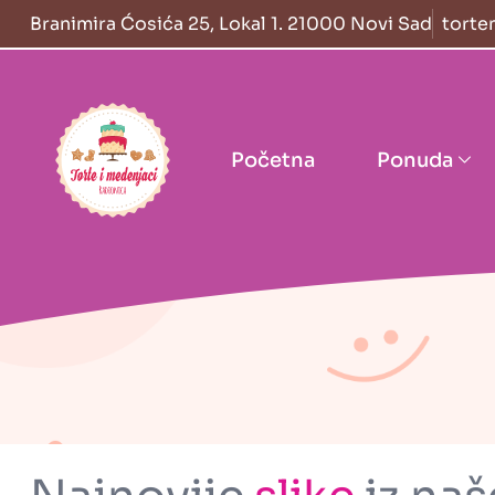
Skip to content
Branimira Ćosića 25, Lokal 1. 21000 Novi Sad
torte
Home Link Logo
Početna
Ponuda