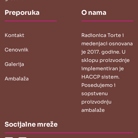
Preporuka
O nama
Kontakt
Radionica Torte i
medenjaci osnovana
Cenovnik
je 2017. godine. U
sklopu proizvodnje
Galerija
implementiran je
HACCP sistem.
Ambalaža
Posedujemo i
sopstvenu
proizvodnju
ambalaže
Socijalne mreže