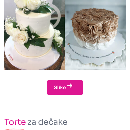
Slike
Torte
za dečake