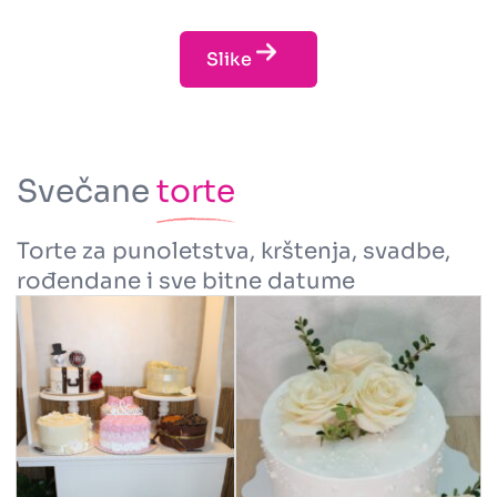
Slike
Svečane
torte
Torte za punoletstva, krštenja, svadbe,
rođendane i sve bitne datume