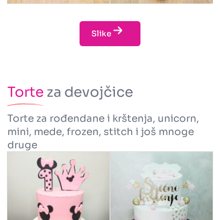
Slike
Torte
za devojčice
Torte za rođendane i krštenja, unicorn,
mini, mede, frozen, stitch i još mnoge
druge