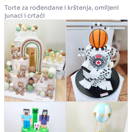
Torte za rođendane i krštenja, omiljeni
junaci i crtaći