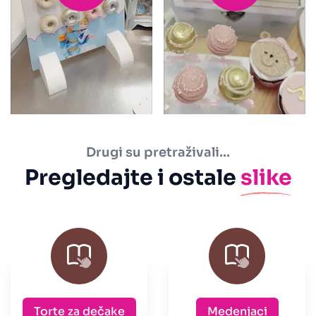
Drugi su pretraživali…
Pregledajte i ostale
slike
Torte za dečake
Medenjaci