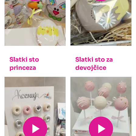
Slatki sto
Slatki sto za
princeza
devojčice