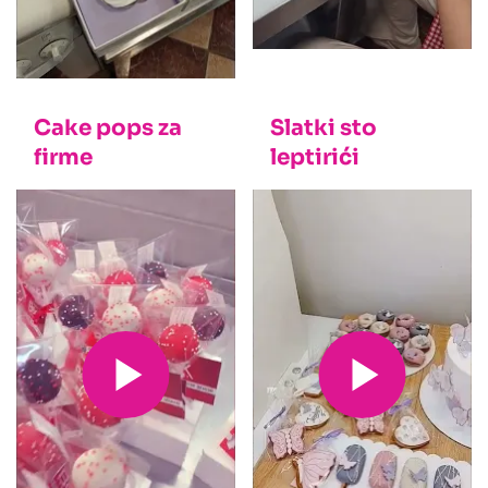
Cake pops za
Slatki sto
firme
leptirići