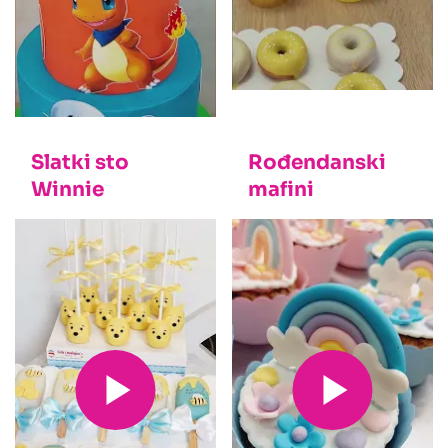
Slatki sto
Rođendanski
Winnie
mafini