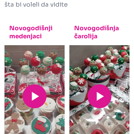
šta bi voleli da vidite
Novogodišnji
Novogodišnja
medenjaci
čarolija